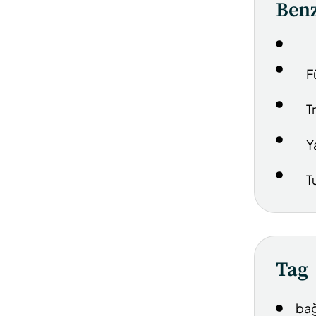
Benz
F
T
Y
T
Tag
bağ