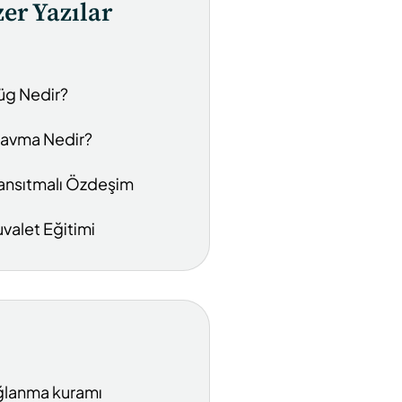
er Yazılar
üg Nedir?
ravma Nedir?
ansıtmalı Özdeşim
uvalet Eğitimi
lanma kuramı