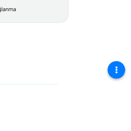
ğlanma