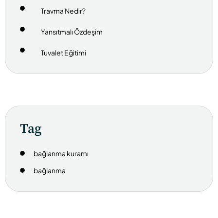
Travma Nedir?
Yansıtmalı Özdeşim
Tuvalet Eğitimi
Tag
bağlanma kuramı
bağlanma