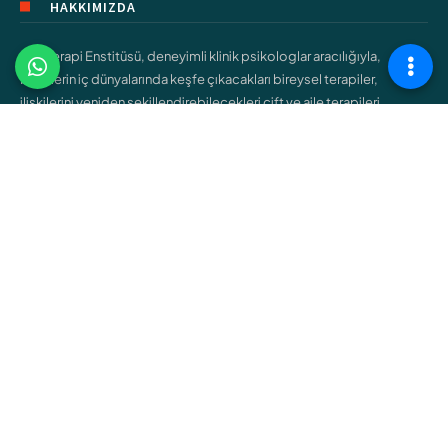
HAKKIMIZDA
Şişli Terapi Enstitüsü, deneyimli klinik psikologlar aracılığıyla,
bireylerin iç dünyalarında keşfe çıkacakları bireysel terapiler,
ilişkilerini yeniden şekillendirebilecekleri çift ve aile terapileri,
gençlerin kendilerini bulmalarına yardımcı olacak ergen terapileri
gibi çeşitli hizmetler sunar.
ÇALIŞMA ALANLARIMIZ
Bireysel Terapi
Çift ve Aile Terapisi
Çocuk Terapisi
Ergen Terapisi
Cinsel Terapi
Bağımlılık Terapisi