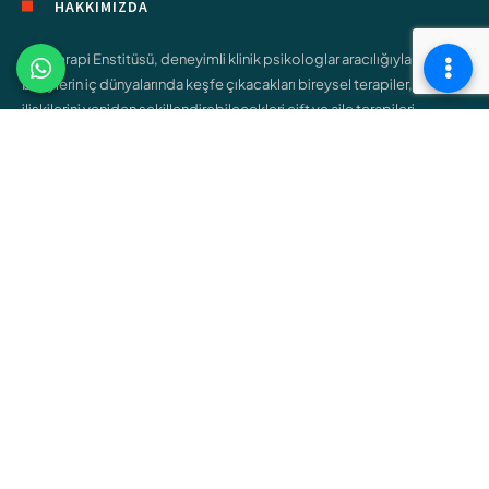
HAKKIMIZDA
Şişli Terapi Enstitüsü, deneyimli klinik psikologlar aracılığıyla,
bireylerin iç dünyalarında keşfe çıkacakları bireysel terapiler,
ilişkilerini yeniden şekillendirebilecekleri çift ve aile terapileri,
gençlerin kendilerini bulmalarına yardımcı olacak ergen terapileri
gibi çeşitli hizmetler sunar.
ÇALIŞMA ALANLARIMIZ
Bireysel Terapi
Çift ve Aile Terapisi
Çocuk Terapisi
Ergen Terapisi
Cinsel Terapi
Bağımlılık Terapisi