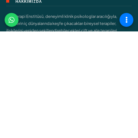
HAKKIMIZDA
Şişli Terapi Enstitüsü, deneyimli klinik psikologlar aracılığıyla,
bireylerin iç dünyalarında keşfe çıkacakları bireysel terapiler,
ilişkilerini yeniden şekillendirebilecekleri çift ve aile terapileri,
gençlerin kendilerini bulmalarına yardımcı olacak ergen terapileri
gibi çeşitli hizmetler sunar.
ÇALIŞMA ALANLARIMIZ
Bireysel Terapi
Çift ve Aile Terapisi
Çocuk Terapisi
Ergen Terapisi
Cinsel Terapi
Bağımlılık Terapisi